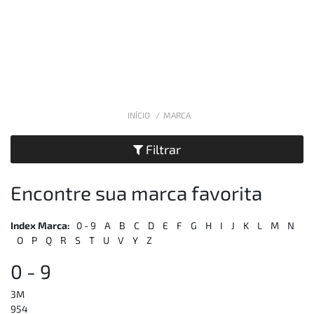
INÍCIO
MARCA
Filtrar
Encontre sua marca favorita
Index Marca:
0 - 9
A
B
C
D
E
F
G
H
I
J
K
L
M
N
O
P
Q
R
S
T
U
V
Y
Z
0 - 9
3M
954