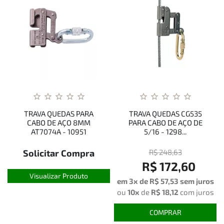
TRAVA QUEDAS PARA
TRAVA QUEDAS CG535
CABO DE AÇO 8MM
PARA CABO DE AÇO DE
AT7074A - 10951
5/16 - 1298...
Solicitar Compra
R$ 248,63
R$ 172,60
Visualizar Produto
em 3x de R$ 57,53 sem juros
ou
10x
de
R$ 18,12
com juros
COMPRAR