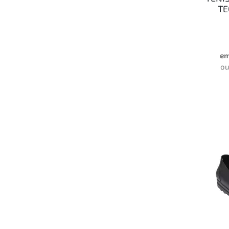
TE
em
o