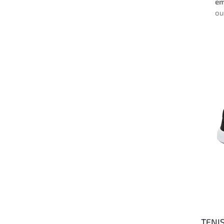
em
o
TENI