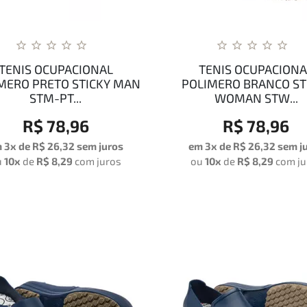
TENIS OCUPACIONAL
TENIS OCUPACIONA
MERO PRETO STICKY MAN
POLIMERO BRANCO ST
STM-PT...
WOMAN STW...
R$ 78,96
R$ 78,96
 3x de
R$ 26,32
sem juros
em 3x de
R$ 26,32
sem j
u
10x
de
R$ 8,29
com juros
ou
10x
de
R$ 8,29
com ju