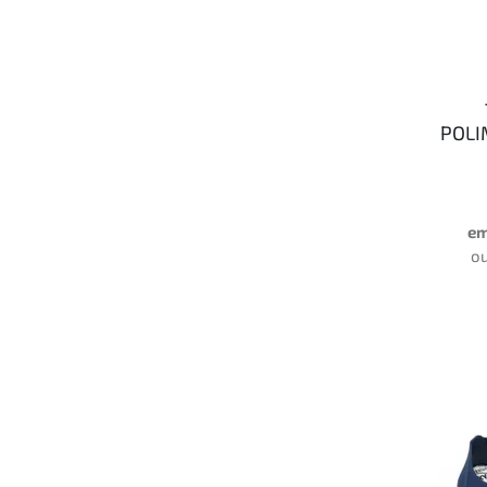
POLI
em
o