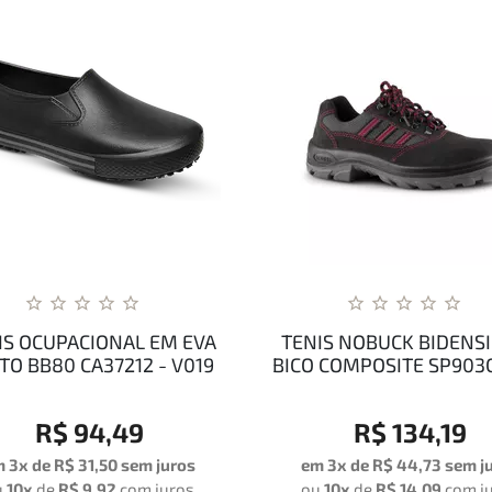
IS OCUPACIONAL EM EVA
TENIS NOBUCK BIDENS
TO BB80 CA37212 - V019
BICO COMPOSITE SP903CD
R$ 94,49
R$ 134,19
m 3x de
R$ 31,50
sem juros
em 3x de
R$ 44,73
sem j
u
10x
de
R$ 9,92
com juros
ou
10x
de
R$ 14,09
com j