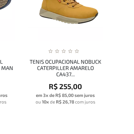
L
TENIS OCUPACIONAL NOBUCK
Y MAN
CATERPILLER AMARELO
CA437...
R$ 255,00
uros
em 3x de
R$ 85,00
sem juros
ros
ou
10x
de
R$ 26,78
com juros