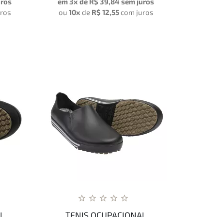
uros
em 3x de
R$ 39,84
sem juros
uros
ou
10x
de
R$ 12,55
com juros
L
TENIS OCUPACIONAL