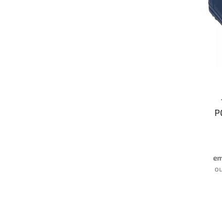
P
em
o