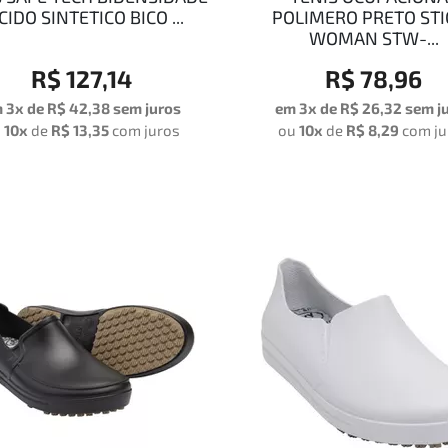
CIDO SINTETICO BICO ...
POLIMERO PRETO STI
WOMAN STW-...
R$ 127,14
R$ 78,96
 3x de
R$ 42,38
sem juros
em 3x de
R$ 26,32
sem j
u
10x
de
R$ 13,35
com juros
ou
10x
de
R$ 8,29
com ju