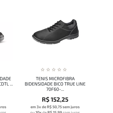
IDADE
TENIS MICROFIBRA
TL ...
BIDENSIDADE BICO TRUE LINE
70F60-...
R$ 152,25
uros
em 3x de
R$ 50,75
sem juros
uros
ou
10x
de
R$ 15,99
com juros