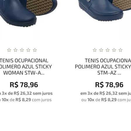
TENIS OCUPACIONAL
TENIS OCUPACIONA
OLIMERO AZUL STICKY
POLIMERO AZUL STICK
WOMAN STW-A...
STM-AZ ...
R$ 78,96
R$ 78,96
 3x de
R$ 26,32
sem juros
em 3x de
R$ 26,32
sem j
u
10x
de
R$ 8,29
com juros
ou
10x
de
R$ 8,29
com ju