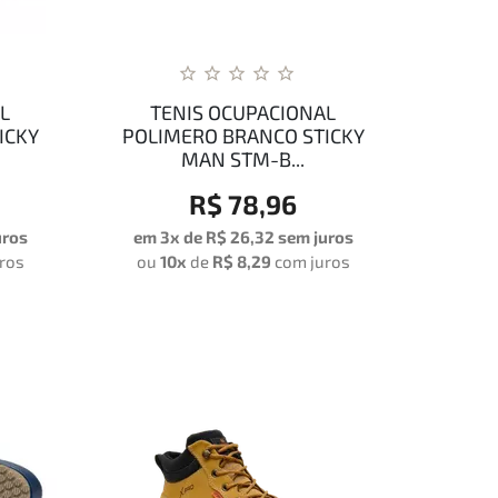
L
TENIS OCUPACIONAL
ICKY
POLIMERO BRANCO STICKY
MAN STM-B...
R$ 78,96
uros
em 3x de
R$ 26,32
sem juros
ros
ou
10x
de
R$ 8,29
com juros