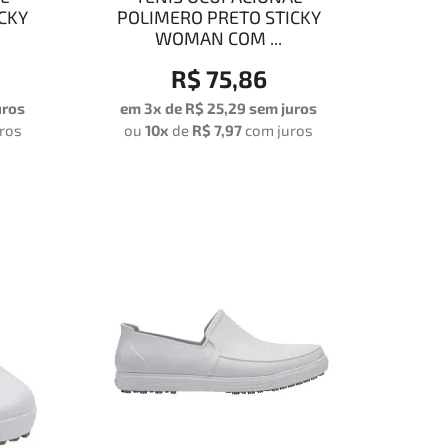
CKY
POLIMERO PRETO STICKY
WOMAN COM ...
R$ 75,86
uros
em 3x de
R$ 25,29
sem juros
ros
ou
10x
de
R$ 7,97
com juros