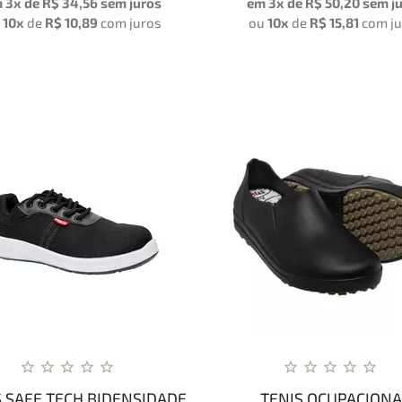
 3x de
R$ 34,56
sem juros
em 3x de
R$ 50,20
sem j
u
10x
de
R$ 10,89
com juros
ou
10x
de
R$ 15,81
com j
S SAFE TECH BIDENSIDADE
TENIS OCUPACIONA