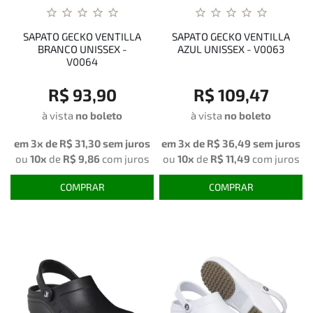
SAPATO GECKO VENTILLA
SAPATO GECKO VENTILLA
BRANCO UNISSEX -
AZUL UNISSEX - V0063
V0064
R$ 93,90
R$ 109,47
à vista
no boleto
à vista
no boleto
em 3x de
R$ 31,30
sem juros
em 3x de
R$ 36,49
sem juros
ou
10x
de
R$ 9,86
com juros
ou
10x
de
R$ 11,49
com juros
COMPRAR
COMPRAR