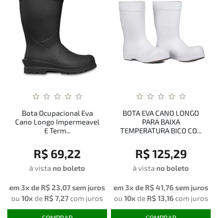
Bota Ocupacional Eva
BOTA EVA CANO LONGO
Cano Longo Impermeavel
PARA BAIXA
E Term...
TEMPERATURA BICO CO...
R$ 69,22
R$ 125,29
à vista
no boleto
à vista
no boleto
em 3x de
R$ 23,07
sem juros
em 3x de
R$ 41,76
sem juros
ou
10x
de
R$ 7,27
com juros
ou
10x
de
R$ 13,16
com juros
COMPRAR
COMPRAR