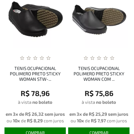
TENIS OCUPACIONAL
TENIS OCUPACIONAL
POLIMERO PRETO STICKY
POLIMERO PRETO STICKY
WOMAN STW-...
WOMAN COM ...
R$ 78,96
R$ 75,86
à vista
no boleto
à vista
no boleto
em 3x de
R$ 26,32
sem juros
em 3x de
R$ 25,29
sem juros
ou
10x
de
R$ 8,29
com juros
ou
10x
de
R$ 7,97
com juros
COMPRAR
COMPRAR