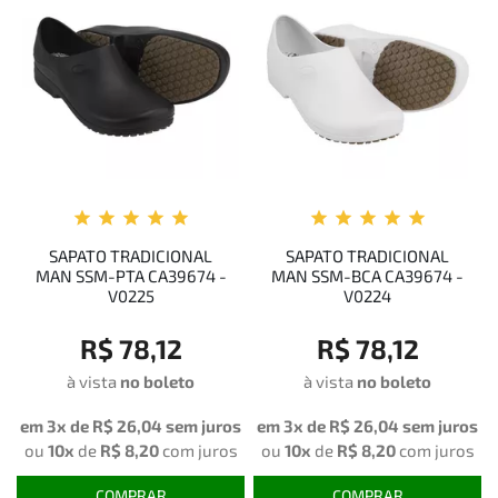
SAPATO TRADICIONAL
SAPATO TRADICIONAL
MAN SSM-PTA CA39674 -
MAN SSM-BCA CA39674 -
V0225
V0224
R$ 78,12
R$ 78,12
à vista
no boleto
à vista
no boleto
em 3x de
R$ 26,04
sem juros
em 3x de
R$ 26,04
sem juros
ou
10x
de
R$ 8,20
com juros
ou
10x
de
R$ 8,20
com juros
COMPRAR
COMPRAR