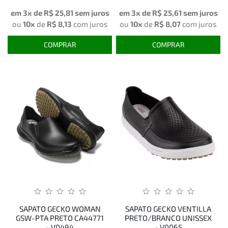
em 3x de
R$ 25,81
sem juros
em 3x de
R$ 25,61
sem juros
ou
10x
de
R$ 8,13
com juros
ou
10x
de
R$ 8,07
com juros
COMPRAR
COMPRAR
SAPATO GECKO WOMAN
SAPATO GECKO VENTILLA
GSW-PTA PRETO CA44771
PRETO/BRANCO UNISSEX
- V0494
- V0065