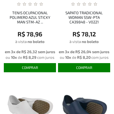
TENIS OCUPACIONAL
SAPATO TRADICIONAL
POLIMERO AZUL STICKY
WOMAN SSW-PTA
MAN STM-AZ ...
CA39848 - V0221
R$ 78,96
R$ 78,12
à vista
no boleto
à vista
no boleto
em 3x de
R$ 26,32
sem juros
em 3x de
R$ 26,04
sem juros
ou
10x
de
R$ 8,29
com juros
ou
10x
de
R$ 8,20
com juros
COMPRAR
COMPRAR