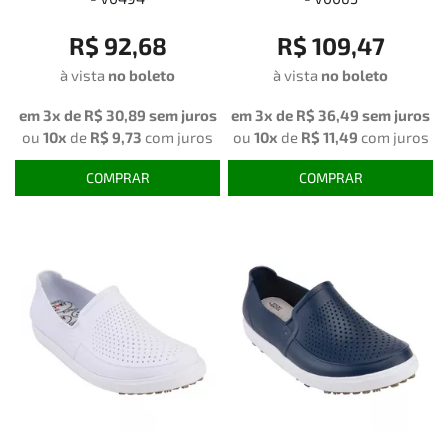
R$ 92,68
R$ 109,47
à vista
no boleto
à vista
no boleto
em 3x de
R$ 30,89
sem juros
em 3x de
R$ 36,49
sem juros
ou
10x
de
R$ 9,73
com juros
ou
10x
de
R$ 11,49
com juros
COMPRAR
COMPRAR