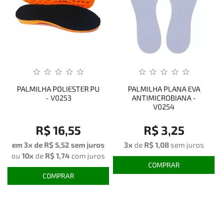
PALMILHA POLIESTER PU
PALMILHA PLANA EVA
- V0253
ANTIMICROBIANA -
V0254
R$ 16,55
R$ 3,25
em 3x de
R$ 5,52
sem juros
3x
de
R$ 1,08
sem juros
ou
10x
de
R$ 1,74
com juros
COMPRAR
COMPRAR