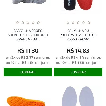
SAPATILHA PROPE
PALMILHA PU
SOLADO PCT C/ 100 UNID
PRETO/VERMELHO REF.
BRANCA - 38...
26650 - V0591
R$ 11,30
R$ 14,83
em 3x de
R$ 3,77
sem juros
em 3x de
R$ 4,94
sem juros
ou
10x
de
R$ 1,19
com juros
ou
10x
de
R$ 1,56
com juros
COMPRAR
COMPRAR