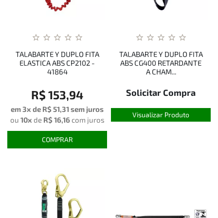
TALABARTE Y DUPLO FITA
TALABARTE Y DUPLO FITA
ELASTICA ABS CP2102 -
ABS CG400 RETARDANTE
41864
A CHAM...
Solicitar Compra
R$ 153,94
em 3x de
R$ 51,31
sem juros
Visualizar Produto
ou
10x
de
R$ 16,16
com juros
COMPRAR