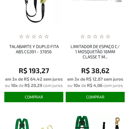
TALABARTE Y DUPLO FITA
LIMITADOR DE ESPAÇO C/
ABS CG391 - 37856
1 MOSQUETÃO 18MM
CLASSE T M...
R$ 193,27
R$ 38,62
em 3x de
R$ 64,42
sem juros
em 3x de
R$ 12,87
sem juros
ou
10x
de
R$ 20,29
com juros
ou
10x
de
R$ 4,06
com juros
COMPRAR
COMPRAR