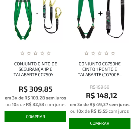
CONJUNTO CINTO DE
CONJUNTO CG750HE
SEGURANÇA 1P E
CINTO 1 PONTO E
TALABARTE CG750Y ...
TALABARTE (CG700E...
R$ 199,50
R$ 309,85
R$ 148,12
em 3x de
R$ 103,28
sem juros
ou
10x
de
R$ 32,53
com juros
em 3x de R$ 49,37 sem juros
ou
10x
de
R$ 15,55
com juros
COMPRAR
COMPRAR