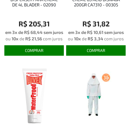
DE 4L BLADER - 02090
200GR CA7310 - 00305
R$ 205,31
R$ 31,82
em 3x de
R$ 68,44
sem juros
em 3x de
R$ 10,61
sem juros
ou
10x
de
R$ 21,56
com juros
ou
10x
de
R$ 3,34
com juros
COMPRAR
COMPRAR