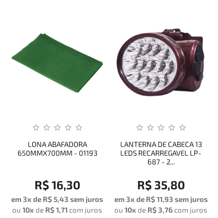
LONA ABAFADORA
LANTERNA DE CABECA 13
650MMX700MM - 01193
LEDS RECARREGAVEL LP-
687 - 2...
R$ 16,30
R$ 35,80
em 3x de
R$ 5,43
sem juros
em 3x de
R$ 11,93
sem juros
ou
10x
de
R$ 1,71
com juros
ou
10x
de
R$ 3,76
com juros