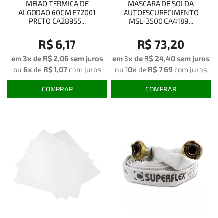
MEIAO TERMICA DE
MASCARA DE SOLDA
ALGODAO 60CM F72001
AUTOESCURECIMENTO
PRETO CA28955...
MSL-3500 CA4189...
R$ 6,17
R$ 73,20
em 3x de
R$ 2,06
sem juros
em 3x de
R$ 24,40
sem juros
ou
6x
de
R$ 1,07
com juros
ou
10x
de
R$ 7,69
com juros
COMPRAR
COMPRAR