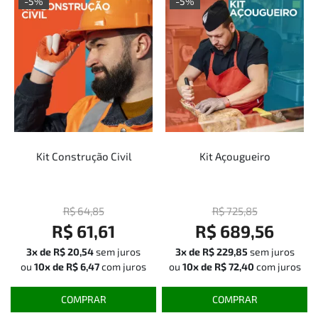
-5%
-5%
Kit Construção Civil
Kit Açougueiro
R$ 64,85
R$ 725,85
R$ 61,61
R$ 689,56
3x de
R$ 20,54
sem juros
3x de
R$ 229,85
sem juros
ou
10x de
R$ 6,47
com juros
ou
10x de
R$ 72,40
com juros
COMPRAR
COMPRAR