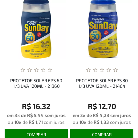
PROTETOR SOLAR FPS 60
PROTETOR SOLAR FPS 30
1/3 UVA 120ML - 21360
1/3 UVA 120ML - 21464
R$ 16,32
R$ 12,70
em 3x de
R$ 5,44
sem juros
em 3x de
R$ 4,23
sem juros
ou
10x
de
R$ 1,71
com juros
ou
10x
de
R$ 1,33
com juros
COMPRAR
COMPRAR