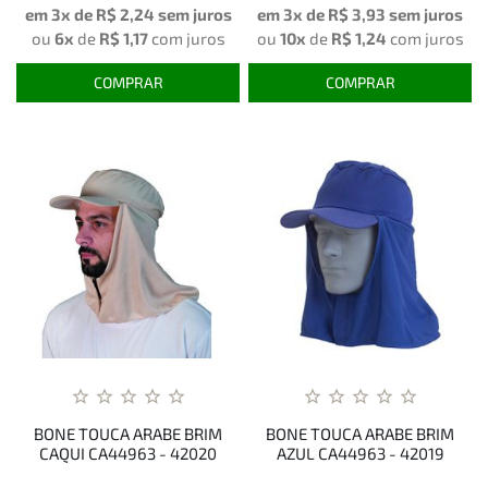
em 3x de
R$ 2,24
sem juros
em 3x de
R$ 3,93
sem juros
ou
6x
de
R$ 1,17
com juros
ou
10x
de
R$ 1,24
com juros
COMPRAR
COMPRAR
BONE TOUCA ARABE BRIM
BONE TOUCA ARABE BRIM
CAQUI CA44963 - 42020
AZUL CA44963 - 42019