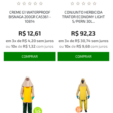
CREME G1 WATERPROOF
CONJUNTO HERBICIDA
BISNAGA 200GR CA5361 -
TRATOR ECONOMY LIGHT
10814
S/PERN 30L...
R$ 12,61
R$ 92,23
em 3x de
R$ 4,20
sem juros
em 3x de
R$ 30,74
sem juros
ou
10x
de
R$ 1,32
com juros
ou
10x
de
R$ 9,68
com juros
COMPRAR
COMPRAR