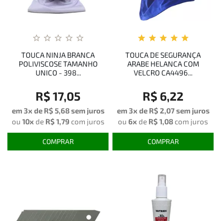
TOUCA NINJA BRANCA
TOUCA DE SEGURANÇA
POLIVISCOSE TAMANHO
ARABE HELANCA COM
UNICO - 398...
VELCRO CA4496...
R$ 17,05
R$ 6,22
em 3x de
R$ 5,68
sem juros
em 3x de
R$ 2,07
sem juros
ou
10x
de
R$ 1,79
com juros
ou
6x
de
R$ 1,08
com juros
COMPRAR
COMPRAR