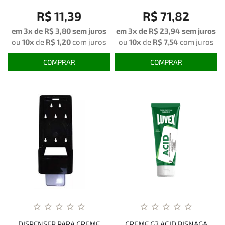
R$ 11,39
R$ 71,82
em 3x de
R$ 3,80
sem juros
em 3x de
R$ 23,94
sem juros
ou
10x
de
R$ 1,20
com juros
ou
10x
de
R$ 7,54
com juros
COMPRAR
COMPRAR
DISPENSER PARA CREME
CREME G3 ACID BISNAGA