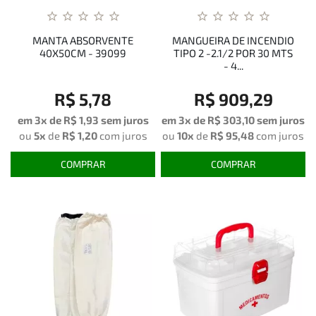
MANTA ABSORVENTE
MANGUEIRA DE INCENDIO
40X50CM - 39099
TIPO 2 -2.1/2 POR 30 MTS
- 4...
R$ 5,78
R$ 909,29
em 3x de
R$ 1,93
sem juros
em 3x de
R$ 303,10
sem juros
ou
5x
de
R$ 1,20
com juros
ou
10x
de
R$ 95,48
com juros
COMPRAR
COMPRAR