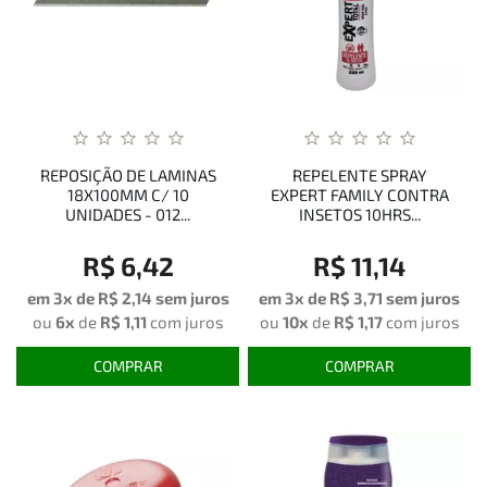
REPOSIÇÃO DE LAMINAS
REPELENTE SPRAY
18X100MM C/ 10
EXPERT FAMILY CONTRA
UNIDADES - 012...
INSETOS 10HRS...
R$ 6,42
R$ 11,14
em 3x de
R$ 2,14
sem juros
em 3x de
R$ 3,71
sem juros
ou
6x
de
R$ 1,11
com juros
ou
10x
de
R$ 1,17
com juros
COMPRAR
COMPRAR