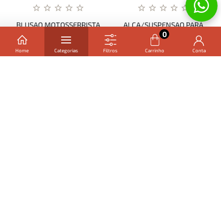
nossa:
Política de Privacidade
BLUSAO MOTOSSERRISTA
ALCA/SUSPENSAO PARA
10 CAMADAS BOP 100
ROCADEIRA LARANJA -
0
CONTINUAR E FECHAR
CA46231 - ...
01477
Home
Categorias
Filtros
Carrinho
Conta
R$ 278,60
R$ 48,45
em 3x de
R$ 92,87
sem juros
em 3x de
R$ 16,15
sem juros
ou
10x
de
R$ 29,25
com juros
ou
10x
de
R$ 5,09
com juros
COMPRAR
COMPRAR
RECEBA NOVIDADES
Enviar