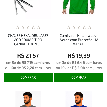
CHAVES HEXALOBULARES
Camisa de Helanca Leve
ACO CROMO TIPO
Verde com Proteção UV
CANIVETE 8 PEC...
Manga...
R$ 21,57
R$ 19,39
em 3x de
R$ 7,19
sem juros
em 3x de
R$ 6,46
sem juros
ou
10x
de
R$ 2,26
com juros
ou
10x
de
R$ 2,04
com juros
COMPRAR
COMPRAR