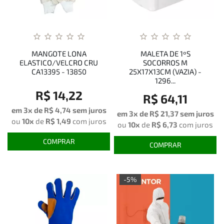
MANGOTE LONA
MALETA DE 1ºS
ELASTICO/VELCRO CRU
SOCORROS M
CA13395 - 13850
25X17X13CM (VAZIA) -
1296...
R$ 14,22
R$ 64,11
em 3x de
R$ 4,74
sem juros
em 3x de
R$ 21,37
sem juros
ou
10x
de
R$ 1,49
com juros
ou
10x
de
R$ 6,73
com juros
COMPRAR
COMPRAR
-5%