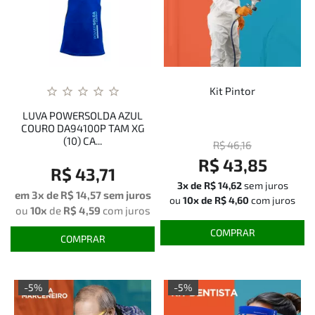
Kit Pintor
LUVA POWERSOLDA AZUL
COURO DA94100P TAM XG
(10) CA...
R$ 46,16
R$ 43,85
R$ 43,71
3x de
R$ 14,62
sem juros
em 3x de
R$ 14,57
sem juros
ou
10x de
R$ 4,60
com juros
ou
10x
de
R$ 4,59
com juros
COMPRAR
COMPRAR
-5%
-5%