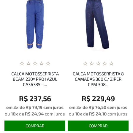
CALCA MOTOSSERRISTA
CALCA MOTOSSERRISTA 8
8CAM 230º PRO1 AZUL
CAMADAS 360 C/ ZIPER
CA36335 - ...
CPM 308...
R$ 237,56
R$ 229,49
em 3x de
R$ 79,19
sem juros
em 3x de
R$ 76,50
sem juros
ou
10x
de
R$ 24,94
com juros
ou
10x
de
R$ 24,10
com juros
COMPRAR
COMPRAR