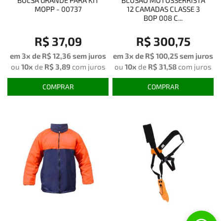
BOLSA GRANDE PARA KIT
BLUSAO MOTOSSERRISTA
MOPP - 00737
12 CAMADAS CLASSE 3
BOP 008 C...
R$ 37,09
R$ 300,75
em 3x de
R$ 12,36
sem juros
em 3x de
R$ 100,25
sem juros
ou
10x
de
R$ 3,89
com juros
ou
10x
de
R$ 31,58
com juros
COMPRAR
COMPRAR
Cookies: a gente guarda estatísticas de visitas para
melhorar sua experiência de navegação, saiba mais em