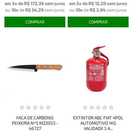
em 3x de
R$ 172,36
sem juros
em 3x de
R$ 12,20
sem juros
ou
10x
de
R$ 54,29
com juros
ou
10x
de
R$ 3,84
com juros
COMPRAR
COMPRAR
FACA DE CARBONO
EXTINTOR ABC FIAT 4POL
PEIXEIRA Nº5 M22953 -
AUTOMOTIVO 1KG
46727
VALIDADE 5 A...