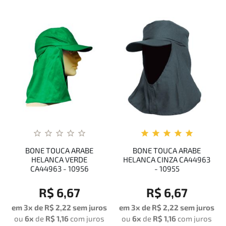
BONE TOUCA ARABE
BONE TOUCA ARABE
HELANCA VERDE
HELANCA CINZA CA44963
CA44963 - 10956
- 10955
R$ 6,67
R$ 6,67
em 3x de
R$ 2,22
sem juros
em 3x de
R$ 2,22
sem juros
ou
6x
de
R$ 1,16
com juros
ou
6x
de
R$ 1,16
com juros