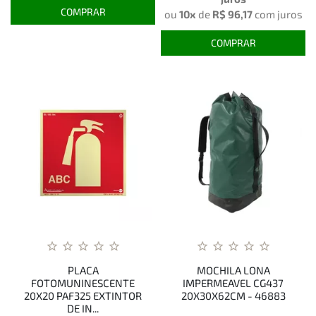
COMPRAR
ou
10x
de
R$ 96,17
com juros
COMPRAR
PLACA
MOCHILA LONA
FOTOMUNINESCENTE
IMPERMEAVEL CG437
20X20 PAF325 EXTINTOR
20X30X62CM - 46883
DE IN...