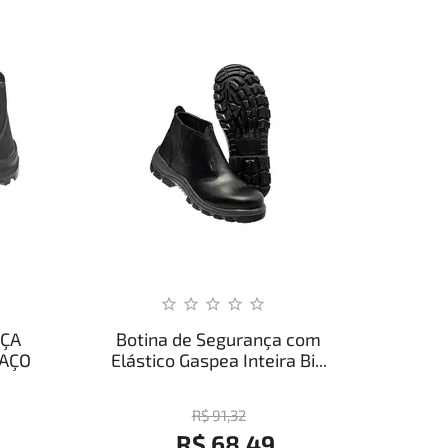
NÇA
Botina de Segurança com
 AÇO
Elástico Gaspea Inteira Bi...
R$ 91,32
R$ 68,49