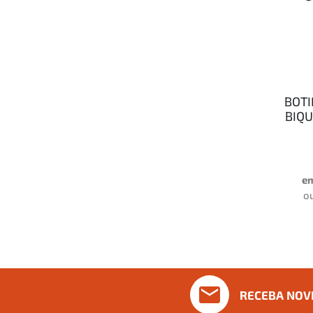
BOTI
BIQU
e
o
RECEBA NOV