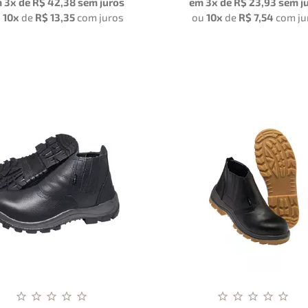
 3x de
R$ 42,38
sem juros
em 3x de
R$ 23,93
sem j
u
10x
de
R$ 13,35
com juros
ou
10x
de
R$ 7,54
com ju