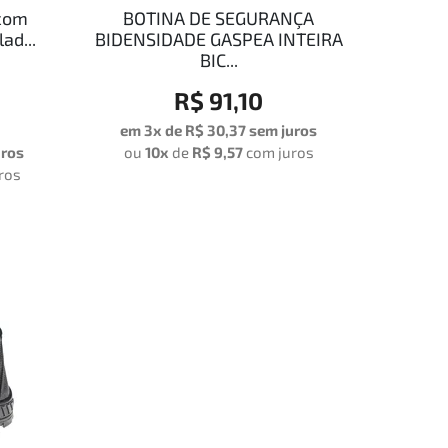
 com
BOTINA DE SEGURANÇA
ad...
BIDENSIDADE GASPEA INTEIRA
BIC...
R$ 91,10
em 3x de
R$ 30,37
sem juros
uros
ou
10x
de
R$ 9,57
com juros
ros