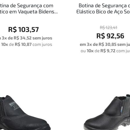
tina de Segurança com
Botina de Segurança
tico em Vaqueta Bidens...
Elástico Bico de Aço Sol
R$ 123,41
R$ 103,57
R$ 92,56
 3x de
R$ 34,52
sem juros
u
10x
de
R$ 10,87
com juros
em 3x de R$ 30,85 sem j
ou
10x
de
R$ 9,72
com ju