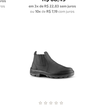
uros
ros
em 3x de R$ 22,83 sem juros
ou
10x
de
R$ 7,19
com juros