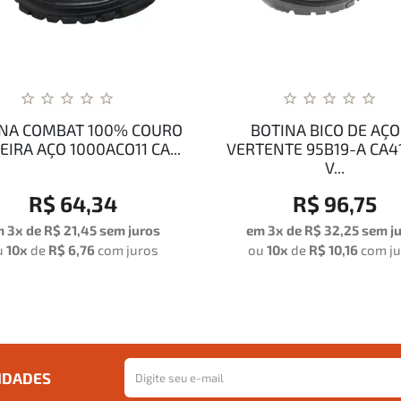
NA COMBAT 100% COURO
BOTINA BICO DE AÇO
EIRA AÇO 1000ACO11 CA...
VERTENTE 95B19-A CA4
V...
R$ 64,34
R$ 96,75
m 3x de
R$ 21,45
sem juros
em 3x de
R$ 32,25
sem j
u
10x
de
R$ 6,76
com juros
ou
10x
de
R$ 10,16
com j
IDADES