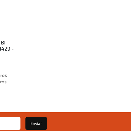
 BI
1429 -
uros
uros
Enviar