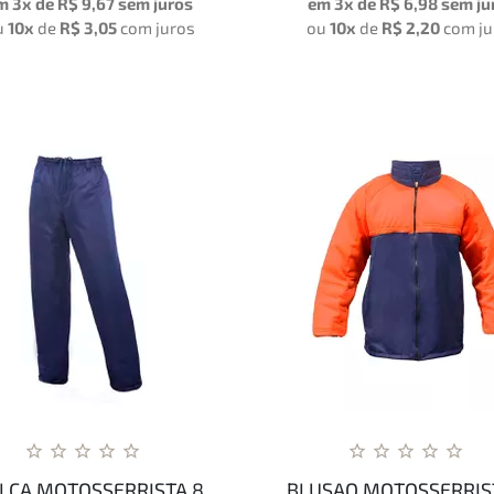
m 3x de
R$ 9,67
sem juros
em 3x de
R$ 6,98
sem ju
u
10x
de
R$ 3,05
com juros
ou
10x
de
R$ 2,20
com ju
LCA MOTOSSERRISTA 8
BLUSAO MOTOSSERRIS