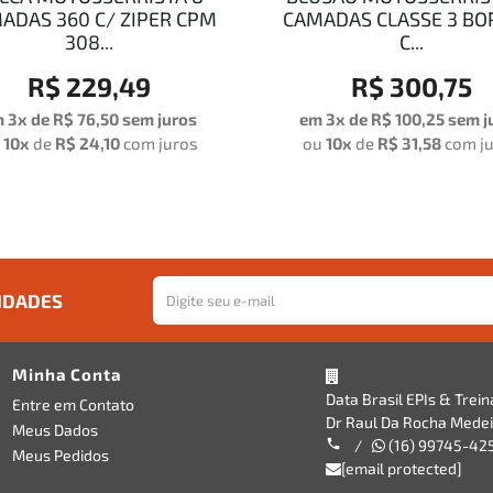
ADAS 360 C/ ZIPER CPM
CAMADAS CLASSE 3 BO
308...
C...
R$ 229,49
R$ 300,75
 3x de
R$ 76,50
sem juros
em 3x de
R$ 100,25
sem j
u
10x
de
R$ 24,10
com juros
ou
10x
de
R$ 31,58
com j
IDADES
Minha Conta
Data Brasil EPIs & Trei
Entre em Contato
Dr Raul Da Rocha Medeir
Meus Dados
/
(16) 99745-42
Meus Pedidos
[email protected]