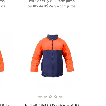
ros
em 3x de
R$ 79,19
sem juros
ros
ou
10x
de
R$ 24,94
com juros
TA 12
BLUSAO MOTOSSERRISTA 10