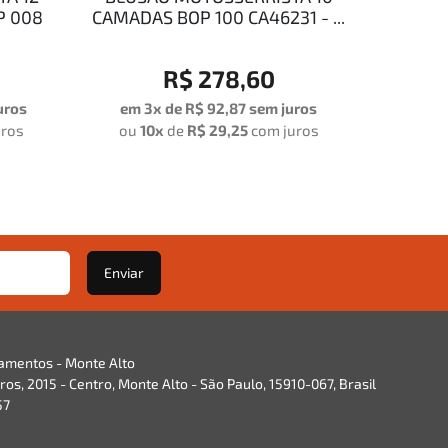
P 008
CAMADAS BOP 100 CA46231 - ...
R$ 278,60
uros
em 3x de
R$ 92,87
sem juros
uros
ou
10x
de
R$ 29,25
com juros
Enviar
namentos - Monte Alto
os, 2015 - Centro, Monte Alto - São Paulo, 15910-067, Brasil
57