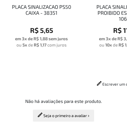
ACA SINALIZACAO PS50
PLACA SINALIZACAO P
CAIXA - 38351
PROIBIDO ESTACIONA
10696
R$ 5,65
R$ 11,37
 3x de
R$ 1,88
sem juros
em 3x de
R$ 3,79
sem ju
u
5x
de
R$ 1,17
com juros
ou
10x
de
R$ 1,19
com ju
Escrever um 
Não há avaliações para este produto.
Seja o primeiro a avaliar