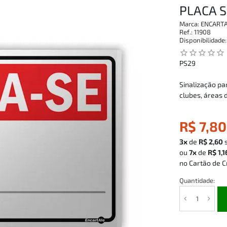
PLACA 
Marca:
ENCART
Ref.:
11908
Disponibilidade
star_outline
star_outline
star_outline
star_outline
star_outline
PS29
Sinalização pa
clubes, áreas d
R$ 7,80
3x
de
R$ 2,60
ou
7x
de
R$ 1,1
no Cartão de C
Quantidade: