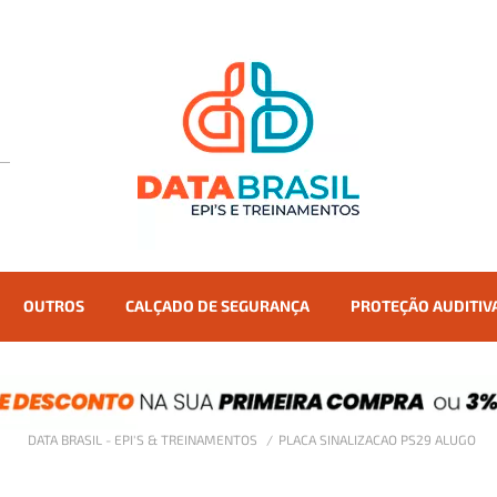
OUTROS
CALÇADO DE SEGURANÇA
PROTEÇÃO AUDITIV
DATA BRASIL - EPI'S & TREINAMENTOS
PLACA SINALIZACAO PS29 ALUGO