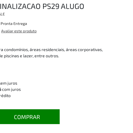
SINALIZACAO PS29 ALUGO
ALE
:
Pronta Entrega
Avaliar este produto
ra condomínios, áreas residenciais, áreas corporativas,
e piscinas e lazer, entre outros.
sem juros
6
com juros
rédito
COMPRAR