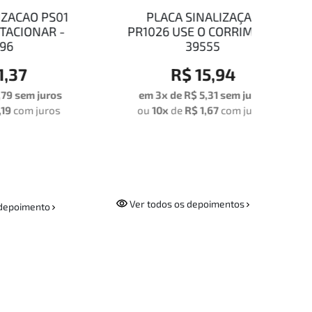
S01
PLACA SINALIZAÇAO
PLAC
R -
PR1026 USE O CORRIMAO -
PE
39555
R$ 15,94
ros
em 3x de
R$ 5,31
sem juros
em
ros
ou
10x
de
R$ 1,67
com juros
ou
Ver todos os depoimentos
depoimento