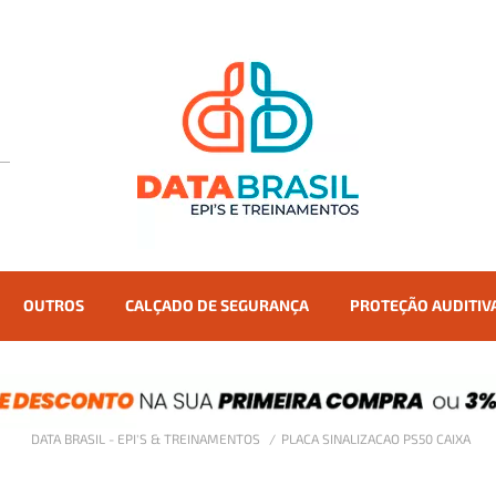
OUTROS
CALÇADO DE SEGURANÇA
PROTEÇÃO AUDITIV
DATA BRASIL - EPI'S & TREINAMENTOS
PLACA SINALIZACAO PS50 CAIXA