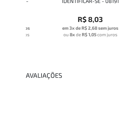
O -
IDENTIFICAR-SE - 08191
R$ 8,03
uros
em 3x de
R$ 2,68
sem juros
em
uros
ou
8x
de
R$ 1,05
com juros
o
AVALIAÇÕES