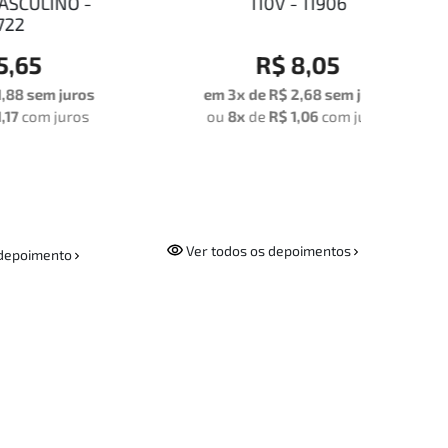
 -
110V - 11906
PR
R$ 8,05
ros
em 3x de
R$ 2,68
sem juros
em
os
ou
8x
de
R$ 1,06
com juros
ou
Ver todos os depoimentos
depoimento