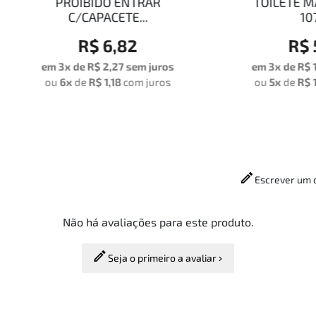
PROIBIDO ENTRAR
TOILETE MASCULINO
C/CAPACETE...
10722
R$ 6,82
R$ 5,65
 3x de
R$ 2,27
sem juros
em 3x de
R$ 1,88
sem ju
u
6x
de
R$ 1,18
com juros
ou
5x
de
R$ 1,17
com jur
Escrever um 
Não há avaliações para este produto.
Seja o primeiro a avaliar