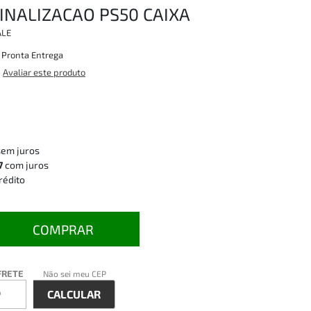
INALIZACAO PS50 CAIXA
ALE
:
Pronta Entrega
Avaliar este produto
sem juros
7
com juros
rédito
COMPRAR
FRETE
Não sei meu CEP