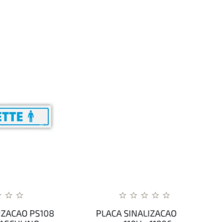
S108
PLACA SINALIZACAO PS74
P