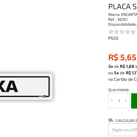
PLACA S
Marca:
ENCART
Ref.:
38351
Disponibilidade
star_outline
star_outline
star_outline
star_outline
star_outline
PS50
R$ 5,65
3x
de
R$ 1,88
ou
5x
de
R$ 1,1
no Cartão de C
Quantidade:
CALCULAR 