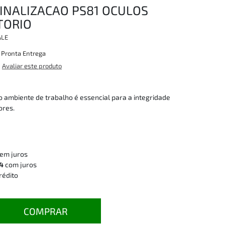
INALIZACAO PS81 OCULOS
TORIO
ALE
:
Pronta Entrega
Avaliar este produto
 ambiente de trabalho é essencial para a integridade
ores.
em juros
14
com juros
rédito
COMPRAR