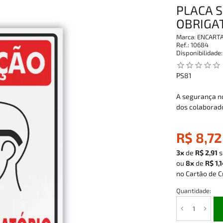
PLACA S
OBRIGA
Marca:
ENCART
Ref.:
10684
Disponibilidade
star_outline
star_outline
star_outline
star_outline
star_outline
PS81
A segurança no
dos colaborad
R$ 8,72
3x
de
R$ 2,91
s
ou
8x
de
R$ 1,
no Cartão de C
Quantidade: