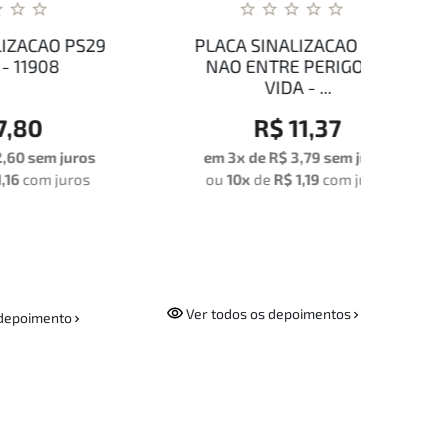
PS29
PLACA SINALIZACAO PS18
PLA
NAO ENTRE PERIGO DE
PRO
VIDA - ...
R$ 11,37
ros
em 3x de
R$ 3,79
sem juros
em
os
ou
10x
de
R$ 1,19
com juros
ou
Ver todos os depoimentos
depoimento