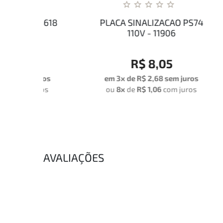
PS618
PLACA SINALIZACAO PS74
R
110V - 11906
R$ 8,05
uros
em 3x de
R$ 2,68
sem juros
em
ros
ou
8x
de
R$ 1,06
com juros
o
AVALIAÇÕES