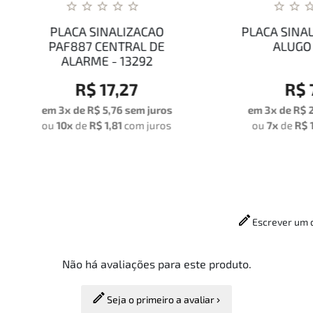
PLACA SINALIZACAO
PLACA SINALIZACAO 
PAF887 CENTRAL DE
ALUGO - 11908
ALARME - 13292
R$ 17,27
R$ 7,80
 3x de
R$ 5,76
sem juros
em 3x de
R$ 2,60
sem ju
u
10x
de
R$ 1,81
com juros
ou
7x
de
R$ 1,16
com jur
Escrever um 
Não há avaliações para este produto.
Seja o primeiro a avaliar