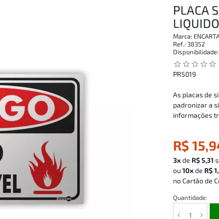
PLACA S
LIQUID
Marca:
ENCART
Ref.:
38352
Disponibilidade
star_outline
star_outline
star_outline
star_outline
star_outline
PR5019
As placas de 
padronizar a s
informações t
R$ 15,9
3x
de
R$ 5,31
s
ou
10x
de
R$ 1
no Cartão de C
Quantidade: