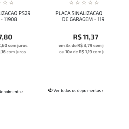
PS29
PLACA SINALIZACAO PS04
PLA
DE GARAGEM - 11912
OC
R$ 11,37
ros
em 3x de
R$ 3,79
sem juros
em
os
ou
10x
de
R$ 1,19
com juros
o
Ver todos os depoimentos
depoimento