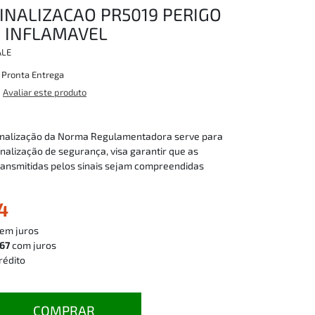
INALIZACAO PR5019 PERIGO
O INFLAMAVEL
ALE
:
Pronta Entrega
Avaliar este produto
sinalização da Norma Regulamentadora serve para
inalização de segurança, visa garantir que as
ransmitidas pelos sinais sejam compreendidas
4
em juros
,67
com juros
rédito
COMPRAR