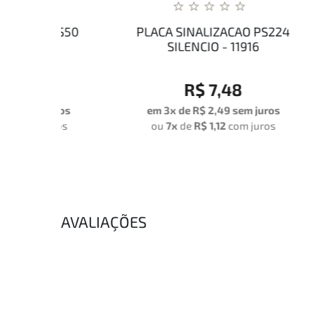
PS50
PLACA SINALIZACAO PS224
SILENCIO - 11916
PR
R$ 7,48
uros
em 3x de
R$ 2,49
sem juros
em
ros
ou
7x
de
R$ 1,12
com juros
o
AVALIAÇÕES