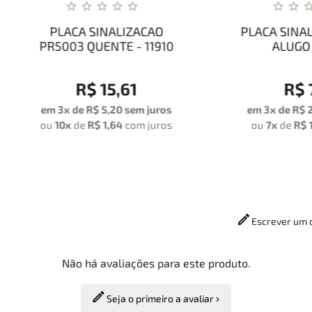
PLACA SINALIZACAO
PLACA SINALIZACAO 
5003 QUENTE - 11910
ALUGO - 11908
R$ 15,61
R$ 7,80
 3x de
R$ 5,20
sem juros
em 3x de
R$ 2,60
sem ju
u
10x
de
R$ 1,64
com juros
ou
7x
de
R$ 1,16
com jur
Escrever um 
Não há avaliações para este produto.
Seja o primeiro a avaliar