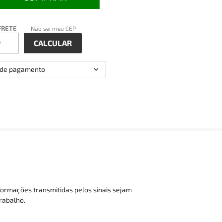
FRETE
Não sei meu CEP
 de pagamento
formações transmitidas pelos sinais sejam
rabalho.