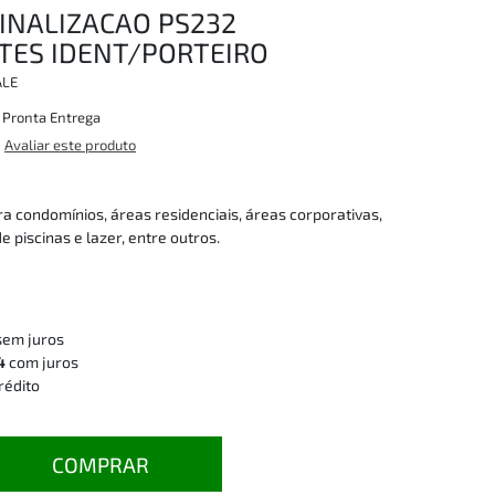
INALIZACAO PS232
NTES IDENT/PORTEIRO
ALE
:
Pronta Entrega
Avaliar este produto
ra condomínios, áreas residenciais, áreas corporativas,
e piscinas e lazer, entre outros.
sem juros
4
com juros
rédito
COMPRAR