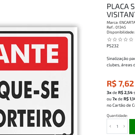
PLACA S
VISITA
Marca:
ENCART
Ref.:
01345
Disponibilidade
star_outline
star_outline
star_outline
star_outline
star_outline
PS232
Sinalização pa
clubes, áreas d
R$ 7,62
3x
de
R$ 2,54
ou
7x
de
R$ 1,1
no Cartão de C
Quantidade: