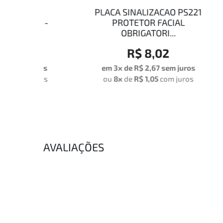
AO
PLACA SINALIZACAO PS221
PLA
S -
PROTETOR FACIAL
VIG
OBRIGATORI...
R$ 8,02
uros
em 3x de
R$ 2,67
sem juros
em
uros
ou
8x
de
R$ 1,05
com juros
o
AVALIAÇÕES