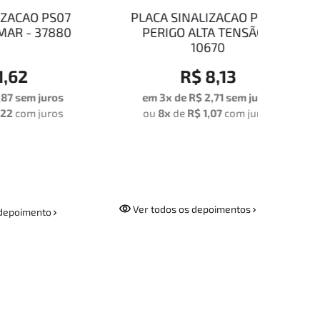
PS07
PLACA SINALIZACAO PS128
PLAC
7880
PERIGO ALTA TENSÃO -
AB
10670
R$ 8,13
ros
em 3x de
R$ 2,71
sem juros
em 
ros
ou
8x
de
R$ 1,07
com juros
ou
Ver todos os depoimentos
depoimento