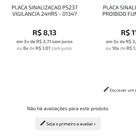
CA SINALIZACAO PS237
PLACA SINALIZACAO 
ILANCIA 24HRS - 01347
PROIBIDO FUMAR - 3
R$ 8,13
R$ 11,62
 3x de
R$ 2,71
sem juros
em 3x de
R$ 3,87
sem ju
u
8x
de
R$ 1,07
com juros
ou
10x
de
R$ 1,22
com ju
Escrever um 
Não há avaliações para este produto.
Seja o primeiro a avaliar