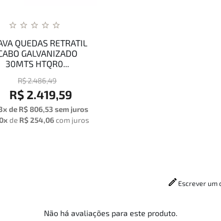
AVA QUEDAS RETRATIL
CABO GALVANIZADO
30MTS HTQR0...
R$ 2.486,49
R$ 2.419,59
3x de R$ 806,53 sem juros
0x
de
R$ 254,06
com juros
Escrever um 
Não há avaliações para este produto.