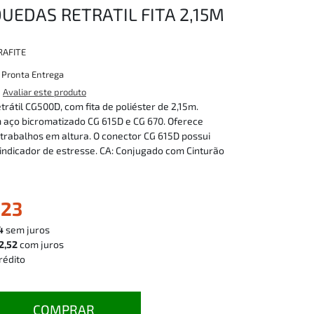
UEDAS RETRATIL FITA 2,15M
AFITE
:
Pronta Entrega
Avaliar este produto
trátil CG500D, com fita de poliéster de 2,15m.
 aço bicromatizado CG 615D e CG 670. Oferece
rabalhos em altura. O conector CG 615D possui
indicador de estresse. CA: Conjugado com Cinturão
,23
4
sem juros
2,52
com juros
rédito
COMPRAR