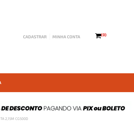
(0)
CADASTRAR
MINHA CONTA
A
ITA 2,15M CG500D