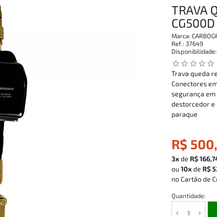
TRAVA Q
CG500D
Marca:
CARBOGR
Ref.:
37649
Disponibilidade
star_outline
star_outline
star_outline
star_outline
star_outline
Trava queda re
Conectores em
segurança em t
destorcedor e 
paraque
R$ 500
3x
de
R$ 166,7
ou
10x
de
R$ 5
no Cartão de C
Quantidade: