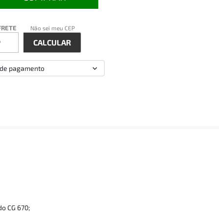
FRETE
Não sei meu CEP
 de pagamento
do CG 670;