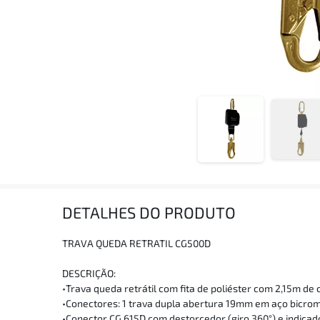
DETALHES DO PRODUTO
TRAVA QUEDA RETRATIL CG500D
DESCRIÇÃO:
•Trava queda retrátil com fita de poliéster com 2,15m de
•Conectores: 1 trava dupla abertura 19mm em aço bicro
•Conector CG 615D com destorcedor (giro 360°) e indicad