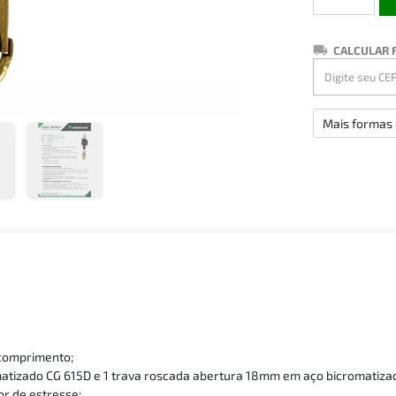
CALCULAR 
Mais formas
 comprimento;
matizado CG 615D e 1 trava roscada abertura 18mm em aço bicromatiza
or de estresse;