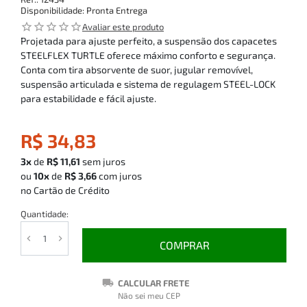
Disponibilidade:
Pronta Entrega
star_outline
star_outline
star_outline
star_outline
star_outline
Avaliar este produto
Projetada para ajuste perfeito, a suspensão dos capacetes
STEELFLEX TURTLE oferece máximo conforto e segurança.
Conta com tira absorvente de suor, jugular removível,
suspensão articulada e sistema de regulagem STEEL-LOCK
para estabilidade e fácil ajuste.
R$ 34,83
3x
de
R$ 11,61
sem juros
ou
10x
de
R$ 3,66
com juros
no Cartão de Crédito
Quantidade:
COMPRAR
CALCULAR FRETE
Não sei meu CEP