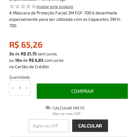
star_outline
star_outline
star_outline
star_outline
star_outline
Avaliar este produto
A Máscara de Proteção Facial 3M FGF-700 é desenhada
especialmente para ser utilizada com os Capacetes 3M H-
700.
R$ 65,26
3x
de
R$ 21,75
sem juros
ou
10x
de
R$ 6,85
com juros
no Cartão de Crédito
Quantidade:
COMPRAR
CALCULAR FRETE
Não sei meu CEP