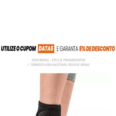
DATA BRASIL - EPI'S & TREINAMENTOS
TORNOZELEIRA AJUSTAVEL RELIEVE OR46C