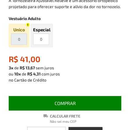
A Tornozeleira Ajustável Relieve é um acessório ortopédico
projetado para oferecer suporte e alívio da dor no tornozelo.
Vestuário Adulto
Unico
Especial
R$ 41,00
3x
de
R$ 13,67
sem juros
ou
10x
de
R$ 4,31
com juros
no Cartão de Crédito
COMPRAR
CALCULAR FRETE
Não sei meu CEP