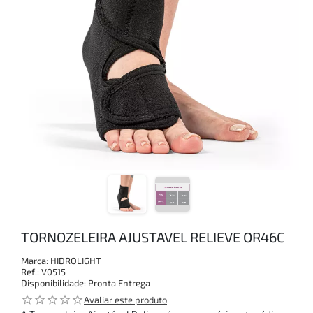
TORNOZELEIRA AJUSTAVEL RELIEVE OR46C
Marca:
HIDROLIGHT
Ref.:
V0515
Disponibilidade:
Pronta Entrega
star_outline
star_outline
star_outline
star_outline
star_outline
Avaliar este produto