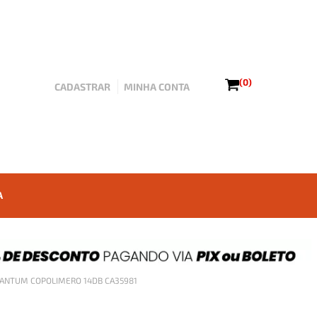
(0)
CADASTRAR
MINHA CONTA
A
ANTUM COPOLIMERO 14DB CA35981