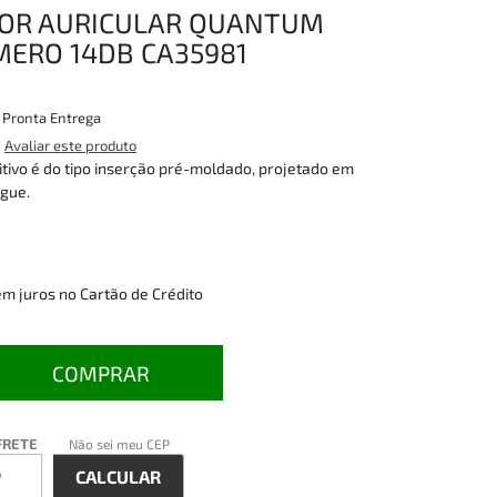
OR AURICULAR QUANTUM
MERO 14DB CA35981
:
Pronta Entrega
Avaliar este produto
itivo é do tipo inserção pré-moldado, projetado em
ugue.
em juros
no Cartão de Crédito
COMPRAR
FRETE
Não sei meu CEP