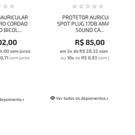
AR
PROTETOR AURICULAR
PR
AO
SPOT PLUG 17DB AMARELO
SP
50UND CA...
R$ 85,00
uros
em 3x de
R$ 28,33
sem juros
em 
ros
ou
10x
de
R$ 8,93
com juros
ou
Ver todos os depoimentos
depoimento