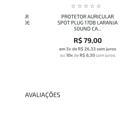
LAR
PROTETOR AURICULAR
P
RDE
SPOT PLUG 17DB LARANJA
SP
50UND CA...
R$ 79,00
os
em 3x de
R$ 26,33
sem juros
ou
10x
de
R$ 8,30
com juros
AVALIAÇÕES