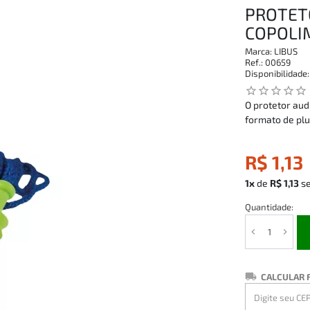
PROTET
COPOLI
Marca:
LIBUS
Ref.:
00659
Disponibilidade
star_outline
star_outline
star_outline
star_outline
star_outline
O protetor aud
formato de pl
R$ 1,13
1x
de
R$ 1,13
s
Quantidade:
CALCULAR 