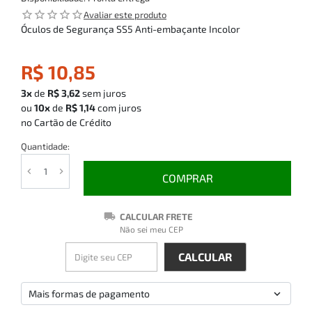
star_outline
star_outline
star_outline
star_outline
star_outline
Avaliar este produto
Óculos de Segurança SS5 Anti-embaçante Incolor
R$ 10,85
3x
de
R$ 3,62
sem juros
ou
10x
de
R$ 1,14
com juros
no Cartão de Crédito
Quantidade:
COMPRAR
CALCULAR FRETE
Não sei meu CEP
Mais formas de pagamento