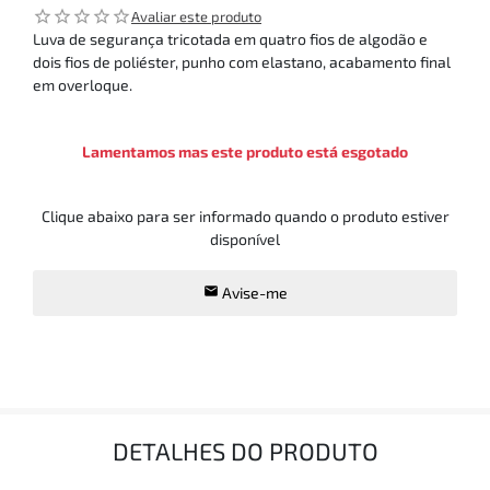
star_outline
star_outline
star_outline
star_outline
star_outline
Avaliar este produto
Luva de segurança tricotada em quatro fios de algodão e
dois fios de poliéster, punho com elastano, acabamento final
em overloque.
Lamentamos mas este produto está esgotado
Clique abaixo para ser informado quando o produto estiver
disponível
Avise-me
DETALHES DO PRODUTO