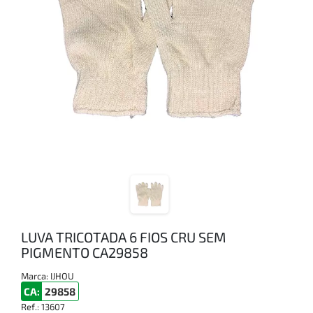
LUVA TRICOTADA 6 FIOS CRU SEM
PIGMENTO CA29858
Marca:
IJHOU
CA:
29858
Ref.:
13607