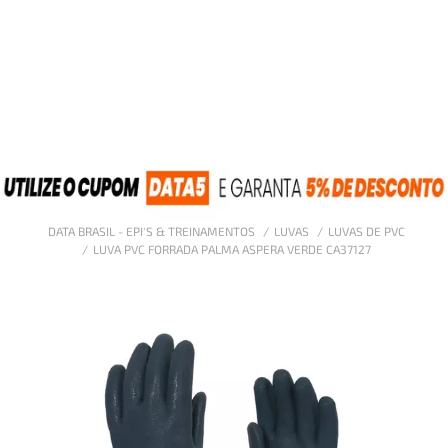
DATA BRASIL - EPI'S & TREINAMENTOS
LUVAS
LUVAS DE PVC
LUVA PVC FORRADA PALMA ASPERA VERDE CA37127