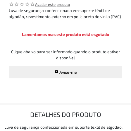
star_outline
star_outline
star_outline
star_outline
star_outline
Avaliar este produto
Luva de segurança confeccionada em suporte têxtil de
algodão, revestimento externo em policloreto de vinila (PVC)
Lamentamos mas este produto está esgotado
Clique abaixo para ser informado quando o produto estiver
disponível
Avise-me
DETALHES DO PRODUTO
Luva de segurança confeccionada em suporte têxtil de algodão,