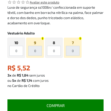
star_outline
star_outline
star_outline
star_outline
star_outline
Avaliar este produto
Luva de segurança ss1006n/ confeccionada em suporte
têxtil, com banho em borracha nitrílica na palma, face palmar
e dorso dos dedos, punho tricotado com elástico,
acabamento em overloque.
Vestuário Adulto
10
9
8
7
R$ 5,52
3x
de
R$ 1,84
sem juros
ou
5x
de
R$ 1,14
com juros
no Cartão de Crédito
COMPRAR