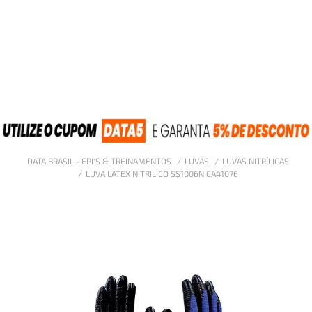
DATA BRASIL - EPI'S & TREINAMENTOS
LUVAS
LUVAS NITRÍLICAS
LUVA LATEX NITRILICO SS1006N CA41076