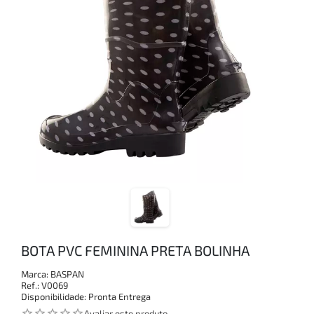
BOTA PVC FEMININA PRETA BOLINHA
Marca:
BASPAN
Ref.:
V0069
Disponibilidade:
Pronta Entrega
star_outline
star_outline
star_outline
star_outline
star_outline
Avaliar este produto