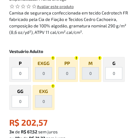
star_outline
star_outline
star_outline
star_outline
star_outline
Avaliar este produto
Camisa de segurança confeccionada em tecido Cedrotech FR
fabricado pela Cia de Fiação e Tecidos Cedro Cachoeira,
composição de 100% algodão, gramatura nominal 290 g/m²
(8,6 oz/yd²), ATPV 11 cal/cm².cal/cm².
Vestuário Adulto
P
EXGG
PP
M
G
GG
EXG
R$ 202,57
3x
de
R$ 67,52
sem juros