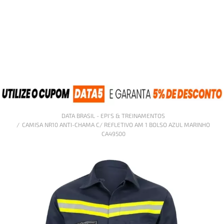
DATA BRASIL - EPI'S & TREINAMENTOS
CAMISA NR10 ANTI-CHAMA C/ REFLETIVO AM 1 BOLSO AZUL MARINHO
CA49500