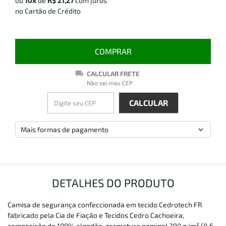
ou
10x
de
R$ 21,27
com juros
no Cartão de Crédito
COMPRAR
CALCULAR FRETE
Não sei meu CEP
Mais formas de pagamento
DETALHES DO PRODUTO
Camisa de segurança confeccionada em tecido Cedrotech FR
fabricado pela Cia de Fiação e Tecidos Cedro Cachoeira,
composição de 100% algodão, gramatura nominal 290 g/m² (8,6